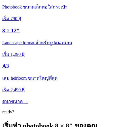
Photobook ขนาดเล็กพอใส่กระเป๋า
เริ่ม
790
฿
8 × 12″
Landscape format สำหรับรูปแนวนอน
เริ่ม
1,290
฿
A3
เล่ม heirloom ขนาดใหญ่ที่สุด
เริ่ม
2,490
฿
ดูทุกขนาด →
ready?
เริ่มทำ photobook
8 × 8″
ของคุณ