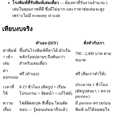
โรงพิมพ์ที่รับพิมพ์เล่มเดี่ยว
— ต้องหาที่รับงานจำนวน 1
เล่มในคุณภาพที่ดี ซึ่งมีไม่มาก และราคาต่อเล่มจะสูง
เพราะไม่มี economy of scale
เทียบงบจริง
ทำเอง (DIY)
สั่งทำกับเรา
ค่าพิมพ์
ขึ้นกับโรงพิมพ์ที่หาได้ มักเริ่ม
790 - 2,490 บาท ตาม
+ เข้า
หลักร้อยปลายๆ ถึงพันกว่า
ขนาด
เล่ม
สำหรับเล่มเดี่ยว
ค่า
ฟรี (ทำเอง)
ฟรี (ทีมเราทำให้)
ออกแบบ
ประมาณ 1 ชั่วโมง
เวลาที่
8-15 ชั่วโมง (คัดรูป + เรียน
(คัดรูปส่งมา + ตรวจ
ใช้
โปรแกรม + จัดหน้า + แก้ไฟล์)
preview)
ความ
ไฟล์ผิดสเปค สีเพี้ยน โดนตัด
มี preview ตรวจก่อน
เสี่ยง
ขอบ — รู้ตอนเล่มมาถึงแล้ว
พิมพ์ แก้ได้จนพอใจ